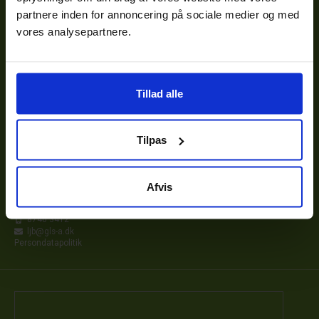
partnere inden for annoncering på sociale medier og med
vores analysepartnere.
FLERE KORT
Tillad alle
PÅ HÅNDEN
Efter- og videreuddannelse giver ny
viden når teknologi og udvikling stiller
Tilpas
krav om nye kompetencer.
Den Grønne Konsulenttjeneste
Afvis
Agro Food Park 13
8200 Århus N
8740 3412
ljb@gls-a.dk
Persondatapolitik