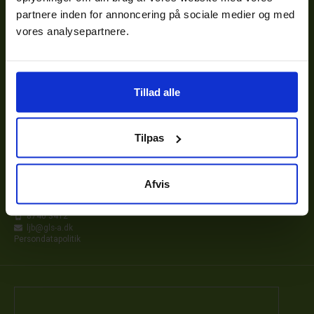
partnere inden for annoncering på sociale medier og med
vores analysepartnere.
FLERE KORT
Tillad alle
PÅ HÅNDEN
Efter- og videreuddannelse giver ny
viden når teknologi og udvikling stiller
Tilpas
krav om nye kompetencer.
Den Grønne Konsulenttjeneste
Afvis
Agro Food Park 13
8200 Århus N
8740 3412
ljb@gls-a.dk
Persondatapolitik